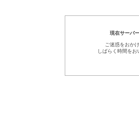
現在サーバ
ご迷惑をおか
しばらく時間をお