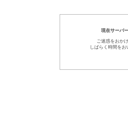
現在サーバ
ご迷惑をおか
しばらく時間をお