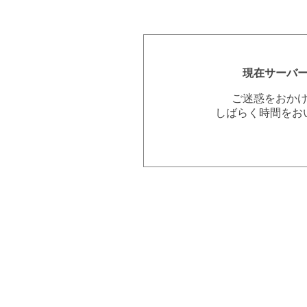
現在サーバ
ご迷惑をおか
しばらく時間をお