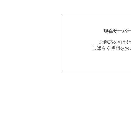
現在サーバ
ご迷惑をおか
しばらく時間をお