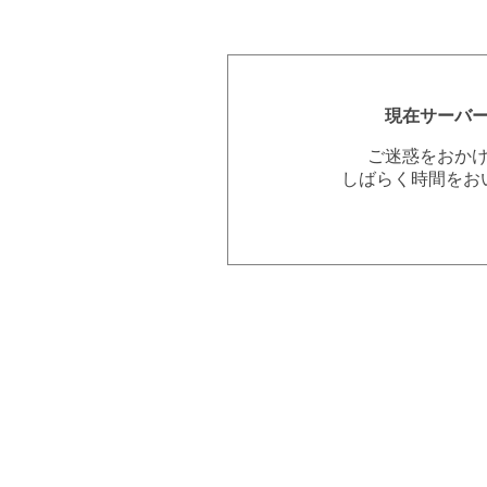
現在サーバ
ご迷惑をおか
しばらく時間をお