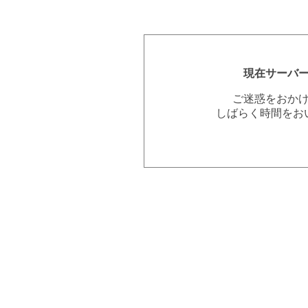
現在サーバ
ご迷惑をおか
しばらく時間をお