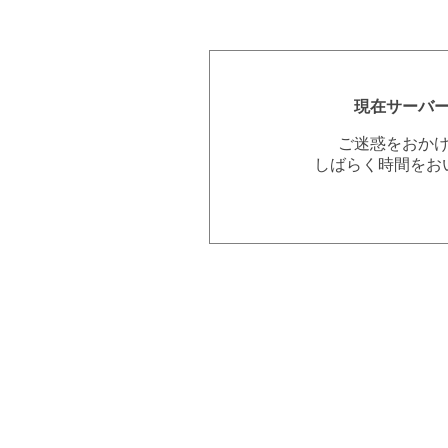
現在サーバ
ご迷惑をおか
しばらく時間をお