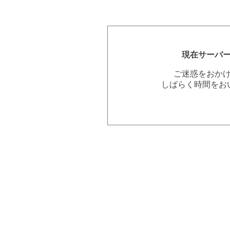
現在サーバ
ご迷惑をおか
しばらく時間をお