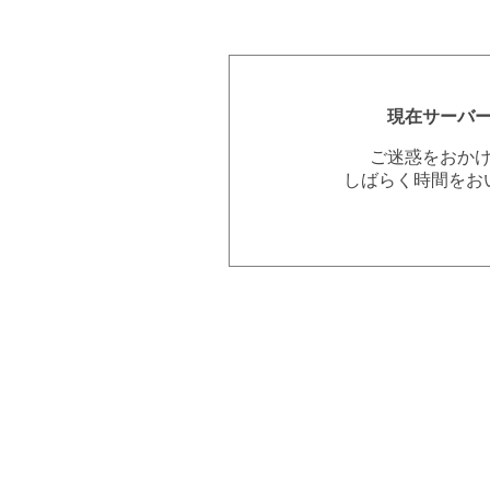
現在サーバ
ご迷惑をおか
しばらく時間をお