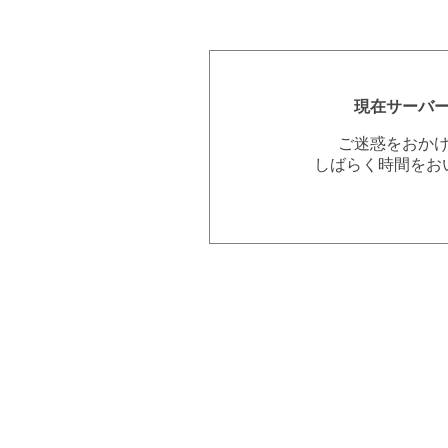
現在サーバ
ご迷惑をおか
しばらく時間をお