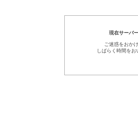
現在サーバ
ご迷惑をおか
しばらく時間をお