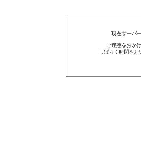
現在サーバ
ご迷惑をおか
しばらく時間をお