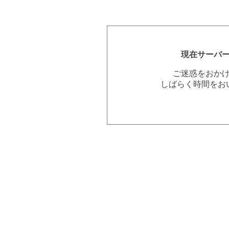
現在サーバ
ご迷惑をおか
しばらく時間をお