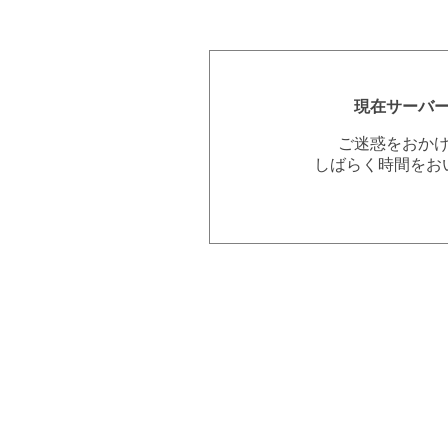
現在サーバ
ご迷惑をおか
しばらく時間をお