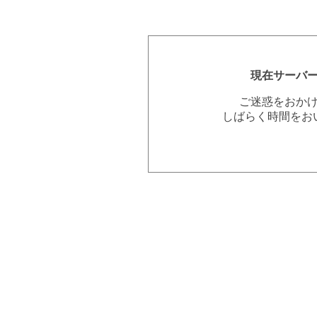
現在サーバ
ご迷惑をおか
しばらく時間をお