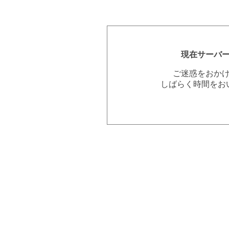
現在サーバ
ご迷惑をおか
しばらく時間をお