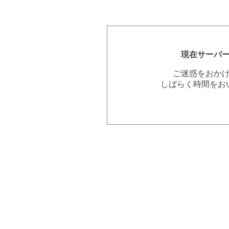
現在サーバ
ご迷惑をおか
しばらく時間をお