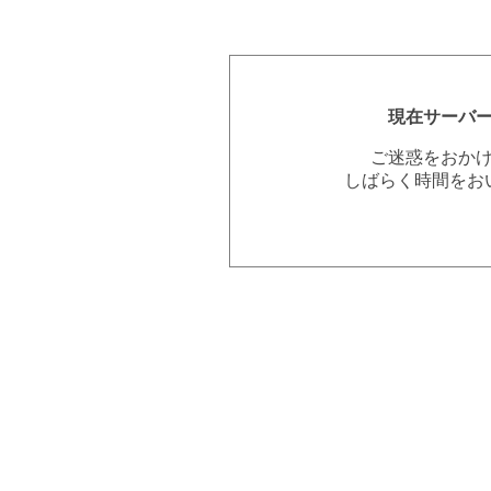
現在サーバ
ご迷惑をおか
しばらく時間をお