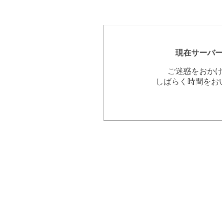
現在サーバ
ご迷惑をおか
しばらく時間をお