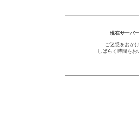
現在サーバ
ご迷惑をおか
しばらく時間をお