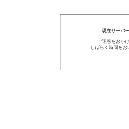
現在サーバ
ご迷惑をおか
しばらく時間をお