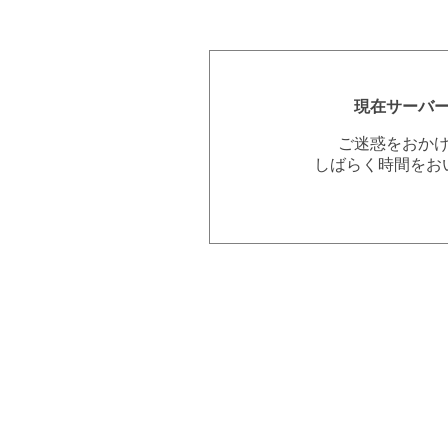
現在サーバ
ご迷惑をおか
しばらく時間をお