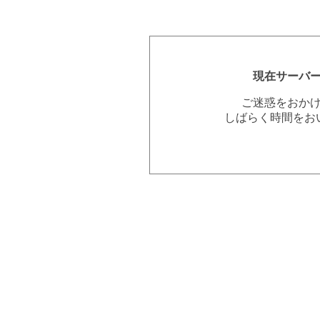
現在サーバ
ご迷惑をおか
しばらく時間をお