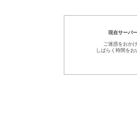
現在サーバ
ご迷惑をおか
しばらく時間をお