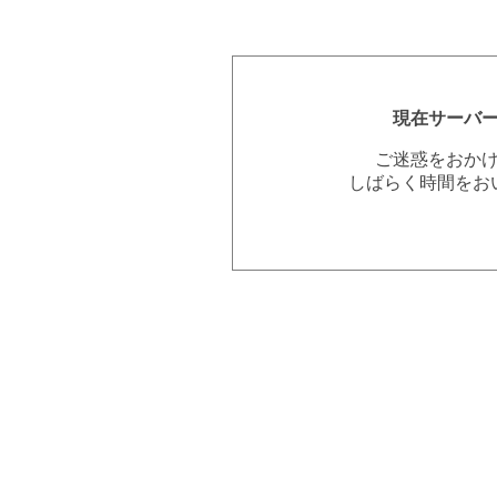
現在サーバ
ご迷惑をおか
しばらく時間をお