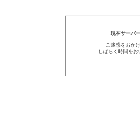
現在サーバ
ご迷惑をおか
しばらく時間をお