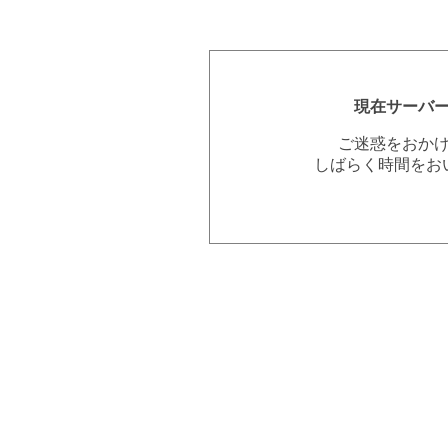
現在サーバ
ご迷惑をおか
しばらく時間をお