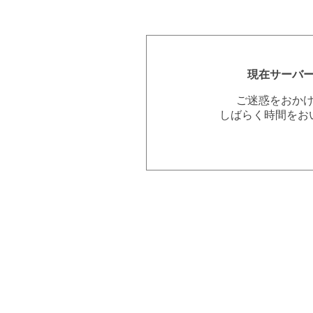
現在サーバ
ご迷惑をおか
しばらく時間をお