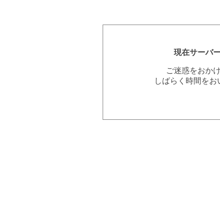
現在サーバ
ご迷惑をおか
しばらく時間をお