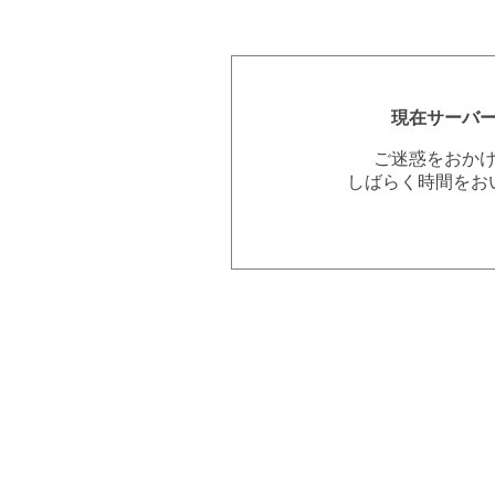
現在サーバ
ご迷惑をおか
しばらく時間をお