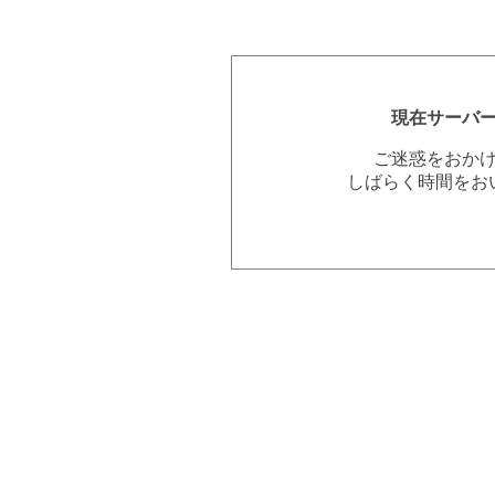
現在サーバ
ご迷惑をおか
しばらく時間をお