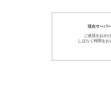
現在サーバ
ご迷惑をおか
しばらく時間をお