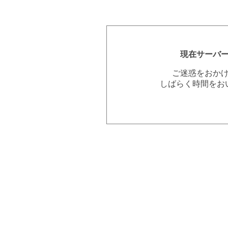
現在サーバ
ご迷惑をおか
しばらく時間をお