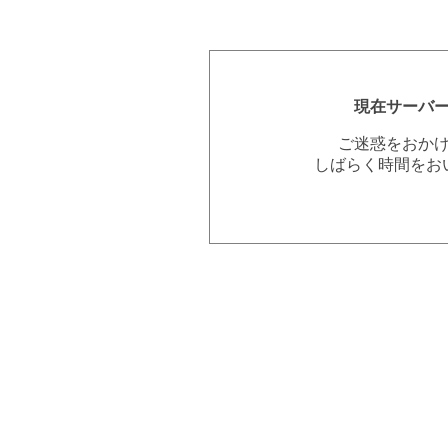
現在サーバ
ご迷惑をおか
しばらく時間をお