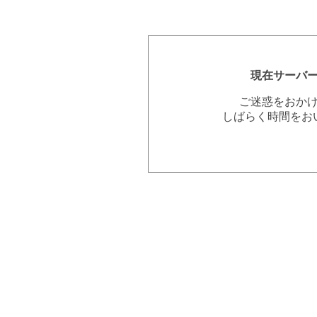
現在サーバ
ご迷惑をおか
しばらく時間をお