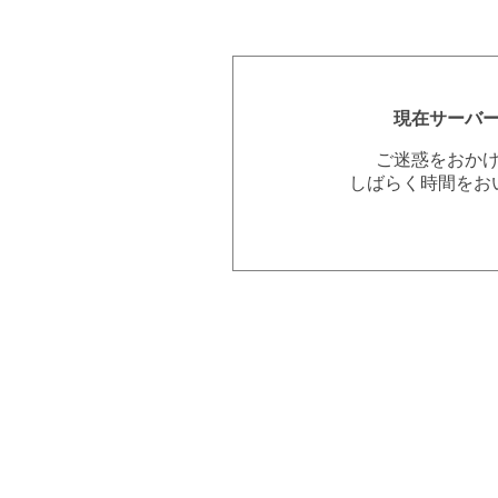
現在サーバ
ご迷惑をおか
しばらく時間をお