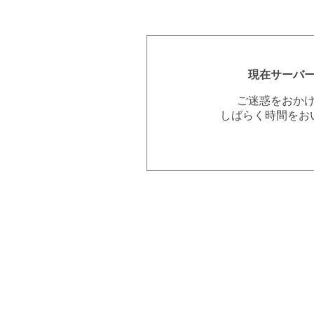
現在サーバ
ご迷惑をおか
しばらく時間をお