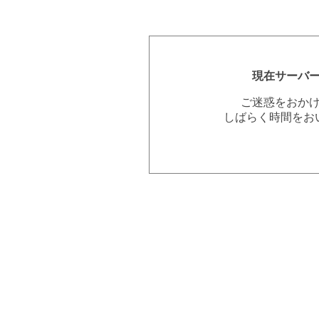
現在サーバ
ご迷惑をおか
しばらく時間をお