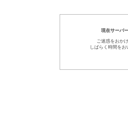
現在サーバ
ご迷惑をおか
しばらく時間をお