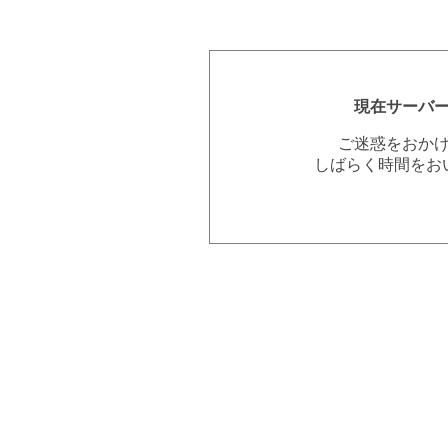
現在サーバ
ご迷惑をおか
しばらく時間をお