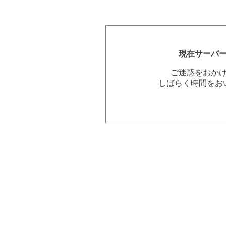
現在サーバ
ご迷惑をおか
しばらく時間をお