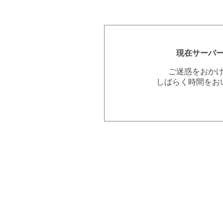
現在サーバ
ご迷惑をおか
しばらく時間をお