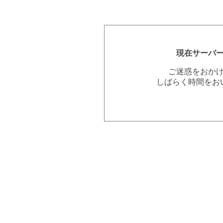
現在サーバ
ご迷惑をおか
しばらく時間をお