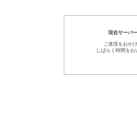
現在サーバ
ご迷惑をおか
しばらく時間をお