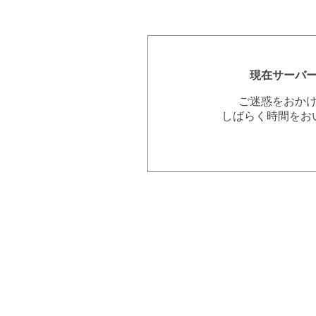
現在サーバ
ご迷惑をおか
しばらく時間をお