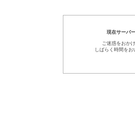
現在サーバ
ご迷惑をおか
しばらく時間をお