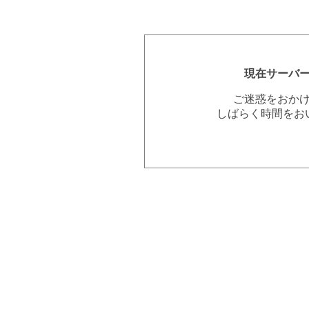
現在サーバ
ご迷惑をおか
しばらく時間をお