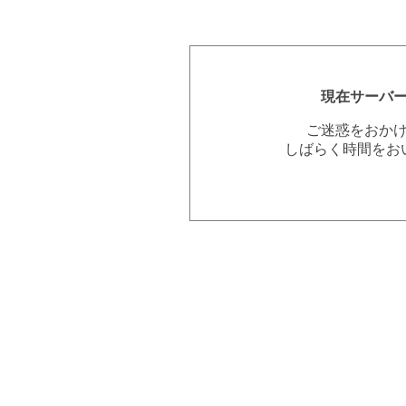
現在サーバ
ご迷惑をおか
しばらく時間をお