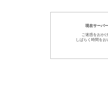
現在サーバ
ご迷惑をおか
しばらく時間をお