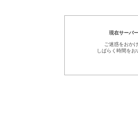
現在サーバ
ご迷惑をおか
しばらく時間をお